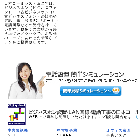
日本コールシステムズでは、
ビジネスホン（ビジネスフォ
ン）・中古ビジネスホン（中
古ビジネスフォン）の販売や
電話工事、出張PCサポート・
電話回線などの受付を行って
います。数多くの実績から築
き上げたノウハウで、お客様
のニーズにあわせた最適なプ
ランをご提供致します。
WEB上で簡単お見積りいただけます。ご相談お問合せは
こ
中古電話機
中古複合機
オフィス家具
NTT
SHARP
事務デスク