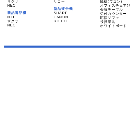
サクサ
リコー
脇机(ワゴン)
NEC
オフィスチェア(
新品複合機
会議テーブル
新品電話機
SHARP
受付カウンター
NTT
CANON
応接ソファ
サクサ
RICHO
役員家具
NEC
ホワイトボード