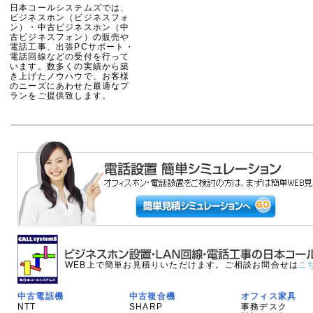
日本コールシステムズでは、
ビジネスホン（ビジネスフォ
ン）・中古ビジネスホン（中
古ビジネスフォン）の販売や
電話工事、出張PCサポート・
電話回線などの受付を行って
います。数多くの実績から築
き上げたノウハウで、お客様
のニーズにあわせた最適なプ
ランをご提供致します。
WEB上で簡単お見積りいただけます。ご相談お問合せは
こ
中古電話機
中古複合機
オフィス家具
NTT
SHARP
事務デスク