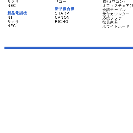
サクサ
リコー
脇机(ワゴン)
NEC
オフィスチェア(
新品複合機
会議テーブル
新品電話機
SHARP
受付カウンター
NTT
CANON
応接ソファ
サクサ
RICHO
役員家具
NEC
ホワイトボード