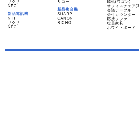
サクサ
リコー
脇机(ワゴン)
NEC
オフィスチェア(
新品複合機
会議テーブル
新品電話機
SHARP
受付カウンター
NTT
CANON
応接ソファ
サクサ
RICHO
役員家具
NEC
ホワイトボード