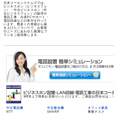
日本コールシステムズでは、
ビジネスホン（ビジネスフォ
ン）・中古ビジネスホン（中
古ビジネスフォン）の販売や
電話工事、出張PCサポート・
電話回線などの受付を行って
います。数多くの実績から築
き上げたノウハウで、お客様
のニーズにあわせた最適なプ
ランをご提供致します。
WEB上で簡単お見積りいただけます。ご相談お問合せは
こ
中古電話機
中古複合機
オフィス家具
NTT
SHARP
事務デスク