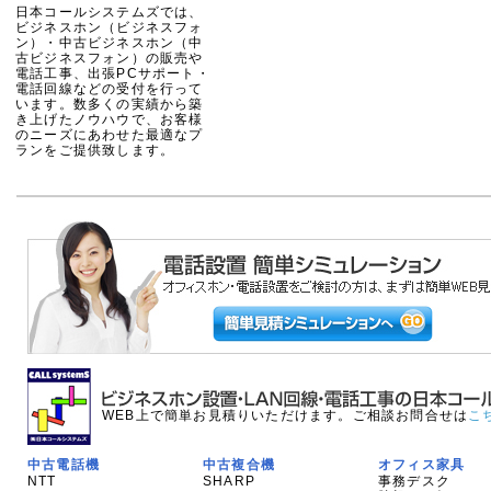
日本コールシステムズでは、
ビジネスホン（ビジネスフォ
ン）・中古ビジネスホン（中
古ビジネスフォン）の販売や
電話工事、出張PCサポート・
電話回線などの受付を行って
います。数多くの実績から築
き上げたノウハウで、お客様
のニーズにあわせた最適なプ
ランをご提供致します。
WEB上で簡単お見積りいただけます。ご相談お問合せは
こ
中古電話機
中古複合機
オフィス家具
NTT
SHARP
事務デスク