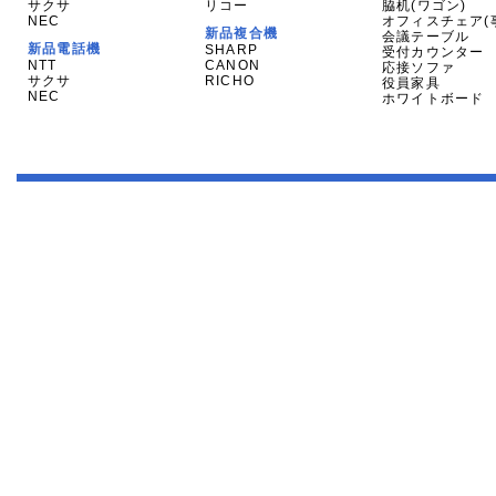
サクサ
リコー
脇机(ワゴン)
NEC
オフィスチェア(
新品複合機
会議テーブル
新品電話機
SHARP
受付カウンター
NTT
CANON
応接ソファ
サクサ
RICHO
役員家具
NEC
ホワイトボード