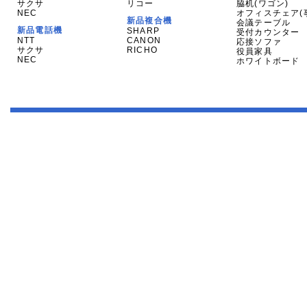
サクサ
リコー
脇机(ワゴン)
NEC
オフィスチェア(
新品複合機
会議テーブル
新品電話機
SHARP
受付カウンター
NTT
CANON
応接ソファ
サクサ
RICHO
役員家具
NEC
ホワイトボード