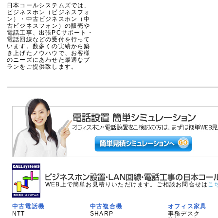
日本コールシステムズでは、
ビジネスホン（ビジネスフォ
ン）・中古ビジネスホン（中
古ビジネスフォン）の販売や
電話工事、出張PCサポート・
電話回線などの受付を行って
います。数多くの実績から築
き上げたノウハウで、お客様
のニーズにあわせた最適なプ
ランをご提供致します。
WEB上で簡単お見積りいただけます。ご相談お問合せは
こ
中古電話機
中古複合機
オフィス家具
NTT
SHARP
事務デスク