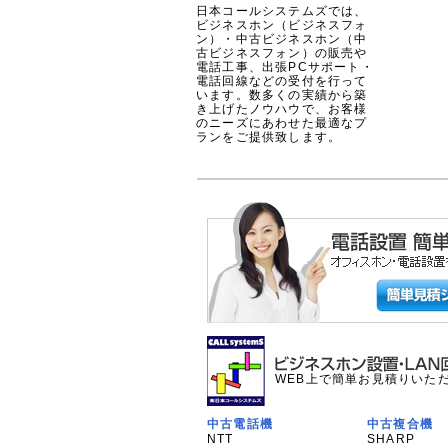
日本コールシステムズでは、
ビジネスホン（ビジネスフォ
ン）・中古ビジネスホン（中
古ビジネスフォン）の販売や
電話工事、出張PCサポート・
電話回線などの受付を行って
います。数多くの実績から築
き上げたノウハウで、お客様
のニーズにあわせた最適なプ
ランをご提供致します。
WEB上で簡単お見積りいた
中古電話機
中古複合機
NTT
SHARP