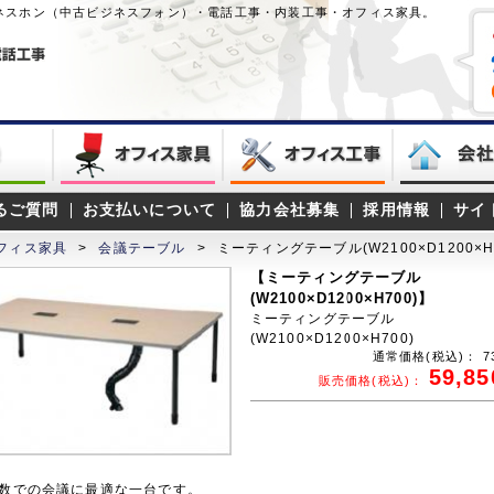
ネスホン（中古ビジネスフォン）・電話工事・内装工事・オフィス家具。
るご質問
お支払いについて
協力会社募集
採用情報
サイ
フィス家具
>
会議テーブル
>
ミーティングテーブル(W2100×D1200×H
【ミーティングテーブル
(W2100×D1200×H700)】
ミーティングテーブル
(W2100×D1200×H700)
通常価格(税込)：
7
59,85
販売価格(税込)：
数での会議に最適な一台です。