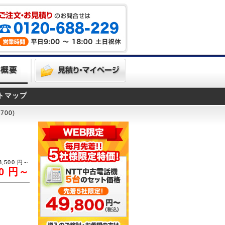
トマップ
700)
3,500
円～
0
円～