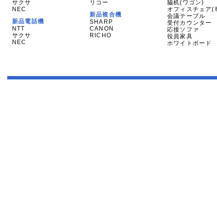
サクサ
リコー
脇机(ワゴン)
NEC
オフィスチェア(
新品複合機
会議テーブル
新品電話機
SHARP
受付カウンター
NTT
CANON
応接ソファ
サクサ
RICHO
役員家具
NEC
ホワイトボード