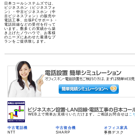
日本コールシステムズでは、
ビジネスホン（ビジネスフォ
ン）・中古ビジネスホン（中
古ビジネスフォン）の販売や
電話工事、出張PCサポート・
電話回線などの受付を行って
います。数多くの実績から築
き上げたノウハウで、お客様
のニーズにあわせた最適なプ
ランをご提供致します。
WEB上で簡単お見積りいただけます。ご相談お問合せは
こ
中古電話機
中古複合機
オフィス家具
NTT
SHARP
事務デスク